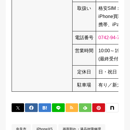
取扱い
格安SIM：BI
iPhone買
携帯、iPad、S
電話番号
0742-94-7656
営業時間
10:00～19:00
(最終受付 18：
定休日
日・祝日
駐車場
有り／新大宮
奈良市
iPhoneXS
画面割れ・液晶故障修理