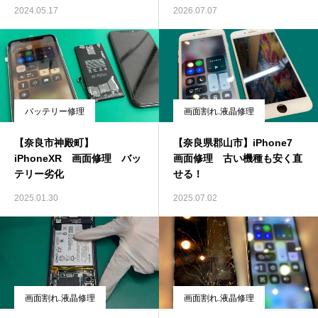
画面が真っ暗な故障もデータ
2024.05.17
2026.07.07
そのままで修理可能
バッテリー修理
画面割れ.液晶修理
【奈良市神殿町】
【奈良県郡山市】iPhone7
iPhoneXR 画面修理 バッ
画面修理 古い機種も安く直
テリー劣化
せる！
2025.01.30
2025.07.02
画面割れ.液晶修理
画面割れ.液晶修理