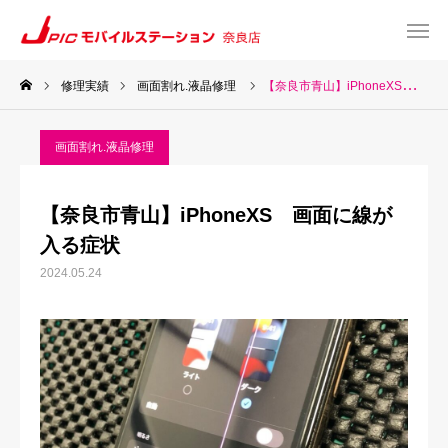
修理実績
画面割れ.液晶修理
【奈良市青山】iPhoneXS 画面に線が入る症状
web予約
Instagram
画面割れ.液晶修理
TEL
Map
【奈良市青山】iPhoneXS 画面に線が
TOP
入る症状
2024.05.24
サービス一覧
about US
お知らせ
修理料金表