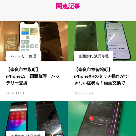
関連記事
バッテリー修理
画面割れ.液晶修理
【奈良市神殿町】
【奈良市福智院町】
iPhone13 画面修理 バッ
iPhoneXRのタッチ操作がで
テリー交換
きない症状も！画面交換で快
適な操作に！
2024.11.01
2026.06.26