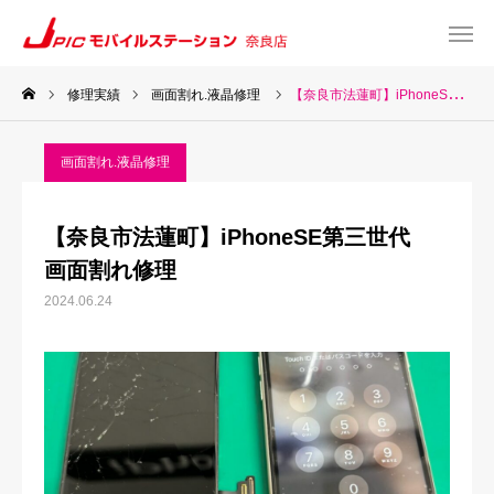
修理実績
画面割れ.液晶修理
【奈良市法蓮町】iPhoneSE第三世代 画面割れ修理
web予約
Instagram
画面割れ.液晶修理
TEL
Map
【奈良市法蓮町】iPhoneSE第三世代
TOP
画面割れ修理
2024.06.24
サービス一覧
about US
お知らせ
修理料金表