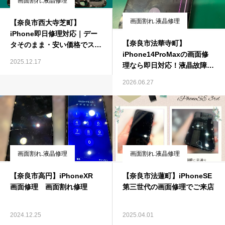
画面割れ.液晶修理
画面割れ.液晶修理
【奈良市西大寺芝町】
iPhone即日修理対応｜デー
【奈良市法華寺町】
タそのまま・安い価格でスマ
iPhone14ProMaxの画面修
ホの故障を解決
2025.12.17
理なら即日対応！液晶故障と
水没トラブルもデータそのま
2026.06.27
まで修理
画面割れ.液晶修理
画面割れ.液晶修理
【奈良市高円】iPhoneXR
【奈良市法蓮町】iPhoneSE
画面修理 画面割れ修理
第三世代の画面修理でご来店
2024.12.25
2025.04.01