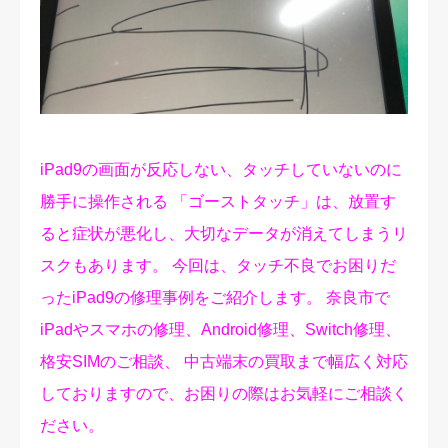
修理実績
ご予約・お問合せ
プライバシーポリシー
iPad9の画面が反応しない、タッチしていないのに
勝手に操作される 「ゴーストタッチ」は、放置す
ると症状が悪化し、大切なデータが消えてしまうリ
スクもあります。 今回は、タッチ不良でお困りだ
ったiPad9の修理事例をご紹介します。 奈良市で
iPadやスマホの修理、Android修理、Switch修理、
格安SIMのご相談、 中古端末の買取まで幅広く対応
しておりますので、お困りの際はお気軽にご相談く
ださい。