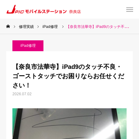
修理実績
iPad修理
【奈良市法華寺】iPad9のタッチ不良・ゴーストタッチでお困りならお任せください！
web予約
Instagram
iPad修理
TEL
Map
【奈良市法華寺】iPad9のタッチ不良・
TOP
ゴーストタッチでお困りならお任せくだ
さい！
サービス一覧
2026.07.02
about US
お知らせ
修理料金表