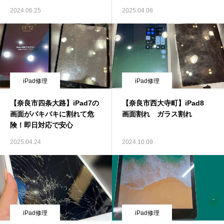
2024.06.25
2025.04.08
iPad修理
iPad修理
【奈良市四条大路】iPad7の
【奈良市西大寺町】iPad8
画面がバキバキに割れて危
画面割れ ガラス割れ
険！即日対応で安心
2025.04.24
2024.10.09
iPad修理
iPad修理