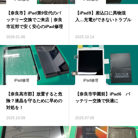
【奈良市】iPad第9世代のバ
【iPad9】差込口に異物混
ッテリー交換でご来店｜奈良
入…充電ができないトラブル
市近郊で安く安心のiPad修理
2026.01.06
2025.10.14
iPad修理
iPad修理
【奈良高市郡】放置すると危
【奈良市学園前】iPad6 バ
険？液晶を守るために早めの
ッテリー交換で快適に
対処を！
2025.10.09
2025.07.05