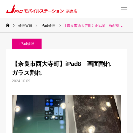
修理実績
iPad修理
【奈良市西大寺町】iPad8 画面割れ ガラス割れ
web予約
Instagram
iPad修理
TEL
Map
【奈良市西大寺町】iPad8 画面割れ
TOP
ガラス割れ
2024.10.09
サービス一覧
about US
お知らせ
修理料金表