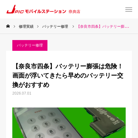
修理実績
バッテリー修理
【奈良市四条】バッテリー膨張は危険！画面が浮いてきたら早めのバッテリー交換がおすすめ
web予約
Instagram
バッテリー修理
TEL
Map
【奈良市四条】バッテリー膨張は危険！
TOP
画面が浮いてきたら早めのバッテリー交
換がおすすめ
サービス一覧
2026.07.01
about US
お知らせ
修理料金表