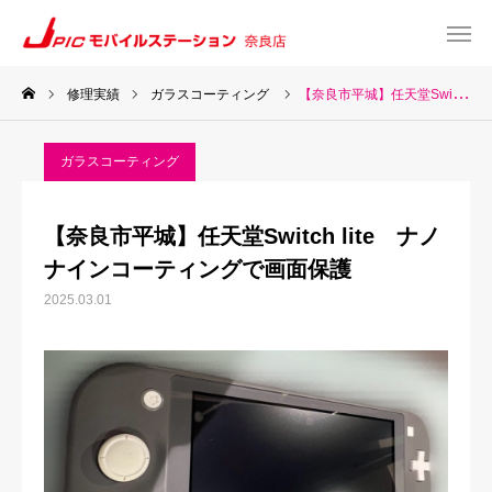
修理実績
ガラスコーティング
【奈良市平城】任天堂Switch lite ナノナインコーティングで画面保護
web予約
Instagram
ガラスコーティング
TEL
Map
【奈良市平城】任天堂Switch lite ナノ
TOP
ナインコーティングで画面保護
2025.03.01
サービス一覧
about US
お知らせ
修理料金表