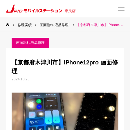
修理実績
画面割れ.液晶修理
【京都府木津川市】iPhone12pro 画面修理
web予約
Instagram
画面割れ.液晶修理
TEL
Map
【京都府木津川市】iPhone12pro 画面修
TOP
理
2024.10.23
サービス一覧
about US
お知らせ
修理料金表