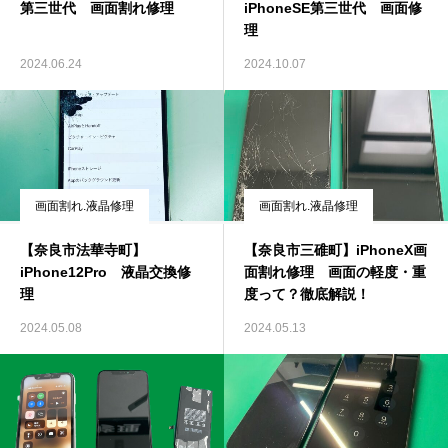
第三世代 画面割れ修理
iPhoneSE第三世代 画面修
理
2024.06.24
2024.10.07
画面割れ.液晶修理
画面割れ.液晶修理
【奈良市法華寺町】
【奈良市三碓町】iPhoneX画
iPhone12Pro 液晶交換修
面割れ修理 画面の軽度・重
理
度って？徹底解説！
2024.05.08
2024.05.13