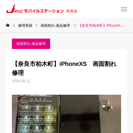
修理実績
画面割れ.液晶修理
【奈良市柏木町】iPhoneXS 画面割れ修理
web予約
Instagram
画面割れ.液晶修理
TEL
Map
【奈良市柏木町】iPhoneXS 画面割れ
TOP
修理
2024.06.11
サービス一覧
about US
お知らせ
修理料金表