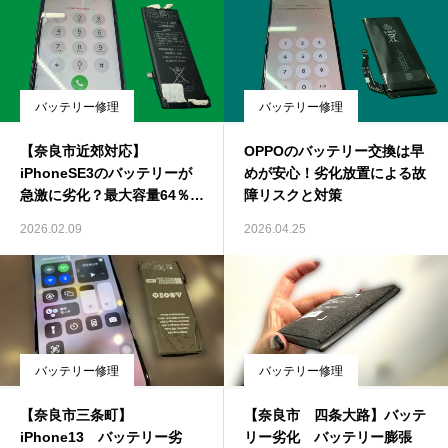
バッテリー修理
バッテリー修理
【奈良市近郊対応】
OPPOのバッテリー交換は早
iPhoneSE3のバッテリーが
めが安心！劣化放置による故
急激に劣化？最大容量64％の
障リスクと対策
症状
2026.02.09
2026.04.25
バッテリー修理
バッテリー修理
【奈良市三条町】
【奈良市 四条大路】バッテ
iPhone13 バッテリー劣
リー劣化 バッテリー膨張