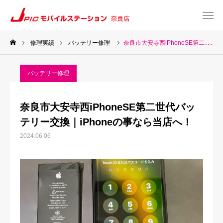
修理実績
バッテリー修理
奈良市大安寺西iPhoneSE第二世代バッテリー交換｜iPhoneの事なら当店へ！
web予約
Instagram
バッテリー修理
TEL
Map
奈良市大安寺西iPhoneSE第二世代バッ
TOP
テリー交換｜iPhoneの事なら当店へ！
2024.06.06
サービス一覧
about US
お知らせ
修理料金表