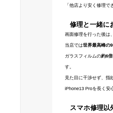
「他店より安く修理で
修理と一緒に
画面修理を行った後は
当店では
世界最高峰の9
ガラスフィルムの
約6
す。
見た目に干渉せず、指
iPhone13 Pro
スマホ修理以