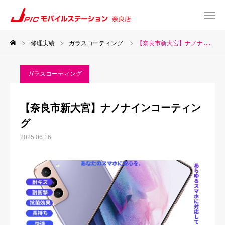
修理実績
ガラスコーティング
【奈良市新大宮】ナノナインコーティング
web予約
Instagram
ガラスコーティング
TEL
Map
【奈良市新大宮】ナノナインコーティン
TOP
グ
2025.06.16
サービス一覧
about US
お知らせ
修理料金表