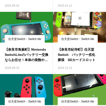
2024.05.02
2025.01.11
任天堂Switch・Switch lite
任天堂Switch・Switch lite
【奈良市角振町】Nintendo
【奈良市紀寺町】任天堂
SwitchLiteのバッテリー交換
Switch バッテリー劣化
ならお任せ！本体の発熱や充
膨張 SDカードスロット
電の減りが早い症状
2026.06.10
2024.12.11
任天堂Switch・Switch lite
任天堂Switch・Switch lite