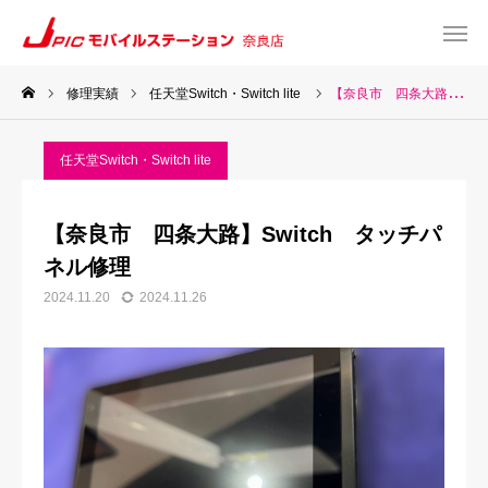
修理実績
任天堂Switch・Switch lite
【奈良市 四条大路】Switch タッチパネル修理
web予約
Instagram
任天堂Switch・Switch lite
TEL
Map
【奈良市 四条大路】Switch タッチパ
TOP
ネル修理
2024.11.20
2024.11.26
サービス一覧
about US
お知らせ
修理料金表