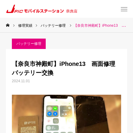
修理実績
バッテリー修理
【奈良市神殿町】iPhone13 画面修理 バッテリー交換
web予約
Instagram
バッテリー修理
TEL
Map
【奈良市神殿町】iPhone13 画面修理
TOP
バッテリー交換
2024.11.01
サービス一覧
about US
お知らせ
修理料金表