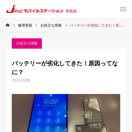
修理実績
お役立ち情報
バッテリーが劣化してきた！原因ってなに？
web予約
Instagram
お役立ち情報
TEL
Map
バッテリーが劣化してきた！原因ってな
TOP
に？
2024.10.09
サービス一覧
about US
お知らせ
修理料金表