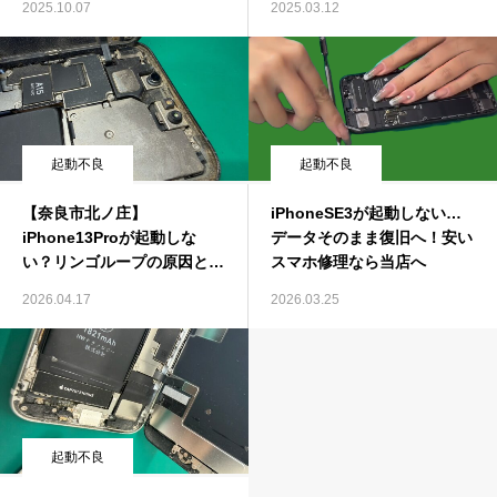
2025.10.07
2025.03.12
起動不良
起動不良
【奈良市北ノ庄】
iPhoneSE3が起動しない…
iPhone13Proが起動しな
データそのまま復旧へ！安い
い？リンゴループの原因と今
スマホ修理なら当店へ
すぐできる対策
2026.04.17
2026.03.25
起動不良