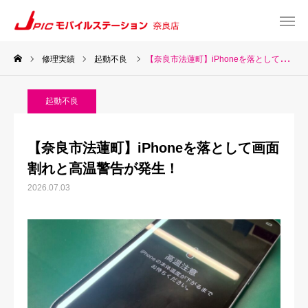
修理実績
起動不良
【奈良市法蓮町】iPhoneを落として画面割れと高温警告が発生！
web予約
Instagram
起動不良
TEL
Map
【奈良市法蓮町】iPhoneを落として画面
TOP
割れと高温警告が発生！
2026.07.03
サービス一覧
about US
お知らせ
修理料金表