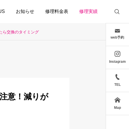
 US
お知らせ
修理料金表
修理実績
じたら交換のタイミング
web予約
Instagram
TEL
に注意！減りが
Map