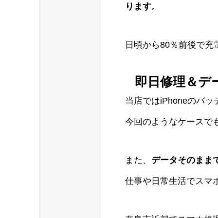
ります
。
日頃から80％前後で
即日修理＆デ
当店ではiPhoneのバ
今回のようなケースで
また、
データそのまま
仕事や日常生活でスマ