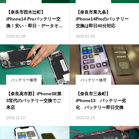
【奈良市西木辻町】
【奈良市東九条】
iPhone14 Proバッテリー交
iPhone14Proのバッテリー
換！安い・即日・データその
交換は即日40分対応
まま修理
2026.01.08
2026.01.05
バッテリー修理
バッテリー修理
【奈良高市郡】iPhoneSE第
【奈良市三条町】
3世代のバッテリー交換でご
iPhone13 バッテリー劣
来店
化 バッテリー即日交換
2025.11.22
2025.02.15