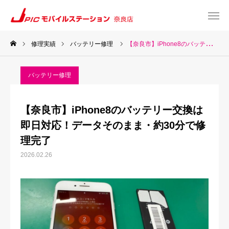
修理実績
バッテリー修理
【奈良市】iPhone8のバッテリー交換は即日対応！データそのまま・約30分で修理完了
web予約
Instagram
バッテリー修理
TEL
Map
【奈良市】iPhone8のバッテリー交換は
TOP
即日対応！データそのまま・約30分で修
理完了
サービス一覧
2026.02.26
about US
お知らせ
修理料金表