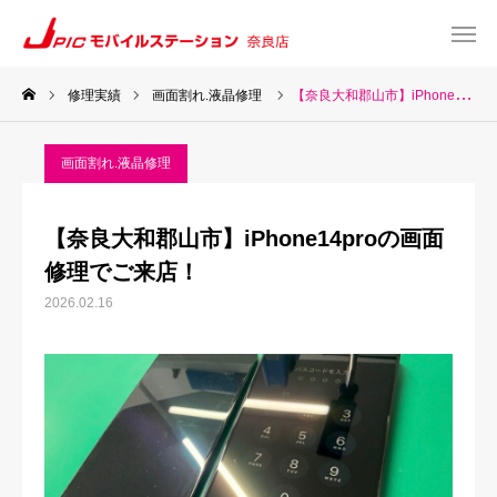
修理実績
画面割れ.液晶修理
【奈良大和郡山市】iPhone14proの画面修理でご来店！
web予約
Instagram
画面割れ.液晶修理
TEL
Map
【奈良大和郡山市】iPhone14proの画面
TOP
修理でご来店！
2026.02.16
サービス一覧
about US
お知らせ
修理料金表