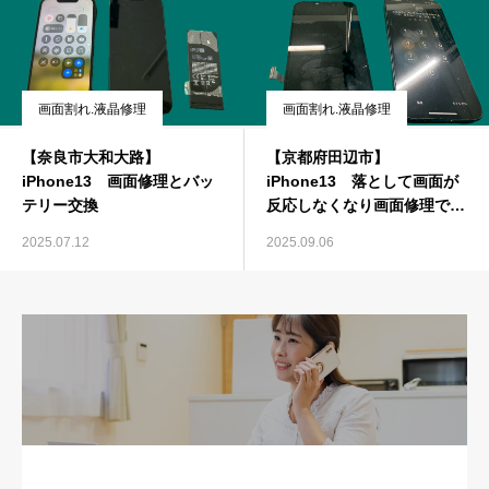
画面割れ.液晶修理
画面割れ.液晶修理
【奈良市大和大路】
【京都府田辺市】
iPhone13 画面修理とバッ
iPhone13 落として画面が
テリー交換
反応しなくなり画面修理で来
店。
2025.07.12
2025.09.06