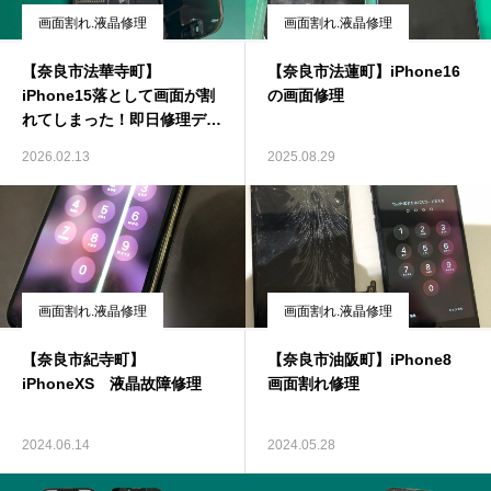
画面割れ.液晶修理
画面割れ.液晶修理
【奈良市法華寺町】
【奈良市法蓮町】iPhone16
iPhone15落として画面が割
の画面修理
れてしまった！即日修理デー
タもそのまま！
2026.02.13
2025.08.29
画面割れ.液晶修理
画面割れ.液晶修理
【奈良市紀寺町】
【奈良市油阪町】iPhone8
iPhoneXS 液晶故障修理
画面割れ修理
2024.06.14
2024.05.28