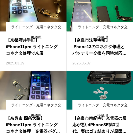
ライトニング・充電コネクタ交
ライトニング・充電コネクタ交
換修理
換修理
【京都府井手町】
【奈良市法華寺町】
iPhone11pro ライトニング
iPhone13のコネクタ修理と
コネクタ修理で来店
バッテリー交換を同時対応！
まとめて修理するメリットと
2025.03.19
2026.05.07
は？
ライトニング・充電コネクタ交
ライトニング・充電コネクタ交
換修理
換修理
【奈良市 四条大路】
【奈良市南紀寺】充電器の反
iPhone11pro ライトニング
応が悪いiPhoneSE第3世
コネクタ修理 充電器がグラ
代、実はゴミ詰まりが原因だ