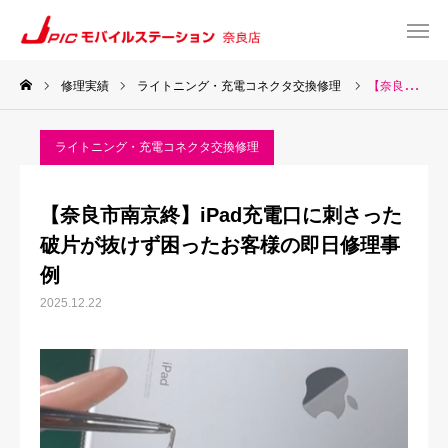
修理実績
ライトニング・充電コネクタ交換修理
【奈良市南京終】iPad充電口に刺さった破片が抜けず困ったお客様の即日修理事例
web予約
Instagram
ライトニング・充電コネクタ交換修理
TEL
Map
【奈良市南京終】iPad充電口に刺さった
TOP
破片が抜けず困ったお客様の即日修理事
例
サービス一覧
2025.12.22
about US
お知らせ
修理料金表