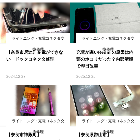
ライトニング・充電コネクタ交
ライトニング・充電コネクタ交
換修理
換修理
【奈良市尼辻】充電ができな
充電が遅いRedmiの原因は内
い ドックコネクタ修理
部のホコリだった？内部清掃
で即日改善
2024.12.27
2025.12.25
ライトニング・充電コネクタ交
ライトニング・充電コネクタ交
換修理
換修理
【奈良市神殿町】
【奈良県郡山市】