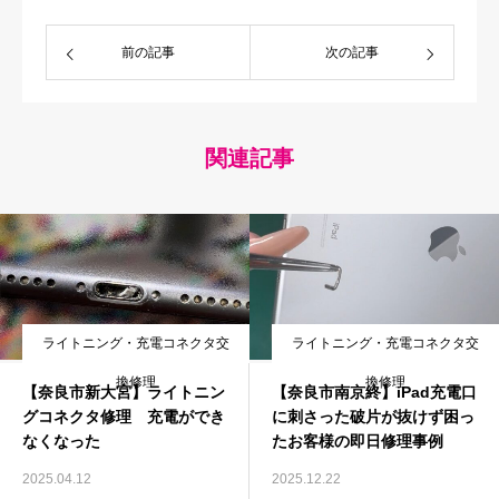
前の記事
次の記事
関連記事
ライトニング・充電コネクタ交
ライトニング・充電コネクタ交
換修理
換修理
【奈良市新大宮】ライトニン
【奈良市南京終】iPad充電口
グコネクタ修理 充電ができ
に刺さった破片が抜けず困っ
なくなった
たお客様の即日修理事例
2025.04.12
2025.12.22