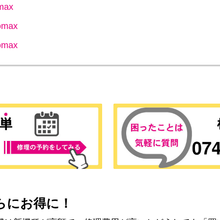
max
omax
omax
らにお得に！