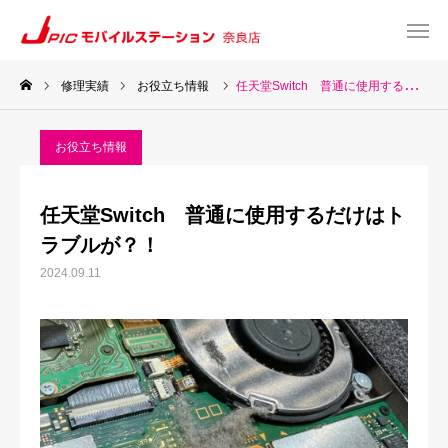
修理実績
お役立ち情報
任天堂Switch 普通に使用するだけはトラブルが？！
web予約
Instagram
お役立ち情報
TEL
Map
任天堂Switch 普通に使用するだけはト
TOP
ラブルが？！
2024.09.11
サービス一覧
about US
お知らせ
修理料金表