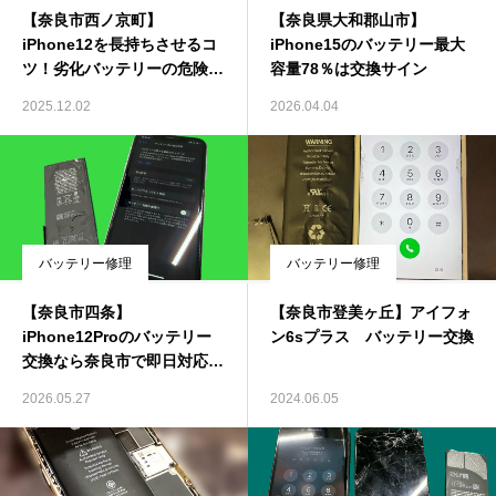
【奈良市西ノ京町】
【奈良県大和郡山市】
iPhone12を長持ちさせるコ
iPhone15のバッテリー最大
ツ！劣化バッテリーの危険性
容量78％は交換サイン
と交換メリット
2025.12.02
2026.04.04
バッテリー修理
バッテリー修理
【奈良市四条】
【奈良市登美ヶ丘】アイフォ
iPhone12Proのバッテリー
ン6sプラス バッテリー交換
交換なら奈良市で即日対応可
能
2026.05.27
2024.06.05