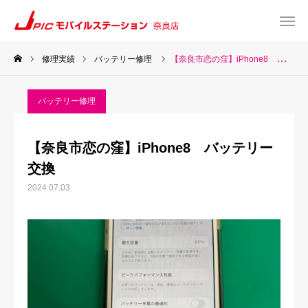
修理実績
バッテリー修理
【奈良市恋の窪】iPhone8 バッテリー交換
web予約
Instagram
バッテリー修理
TEL
Map
【奈良市恋の窪】iPhone8 バッテリー
TOP
交換
2024.07.03
サービス一覧
about US
お知らせ
修理料金表